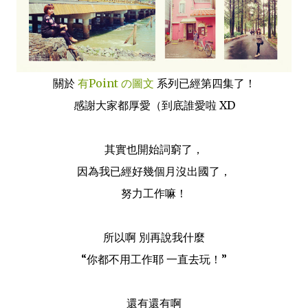
關於
有Point の圖文
系列已經第四集了！
感謝大家都厚愛（到底誰愛啦 XD
其實也開始詞窮了，
因為我已經好幾個月沒出國了，
努力工作嘛！
所以啊 別再說我什麼
“你都不用工作耶 一直去玩！”
還有還有啊