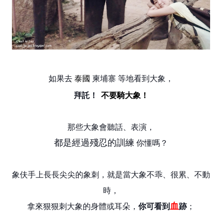
泰國
如果去
柬埔寨 等地看到大象，
不要騎大象！
拜託！
那些大象會聽話、表演，
都是經過殘忍的訓練
你懂嗎？
象伕手上長長尖尖的象刺，就是當大象不乖、很累、不動
時
，
血
拿來狠狠刺大象的身體或耳朵，
你可看到
跡
；