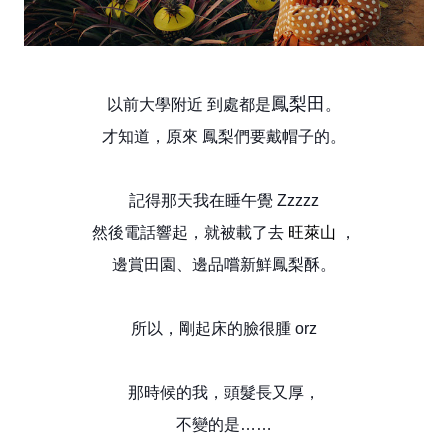
鳳梨田
以前大學附近 到處都是
。
才知道，原來 鳳梨們要戴帽子的。
記得那天我在睡午覺 Zzzzz
旺萊山
然後電話響起，就被載了去
，
邊賞田園、邊品嚐新鮮鳳梨酥。
所以，剛起床的臉很腫 orz
那時候的我，頭髮長又厚，
不變的是……