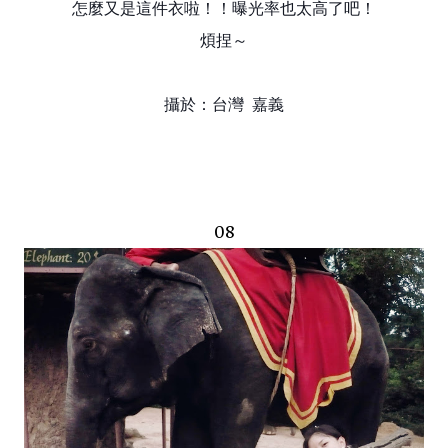
怎麼又是這件衣啦！！曝光率也太高了吧！
煩捏～
攝於：台灣 嘉義
08