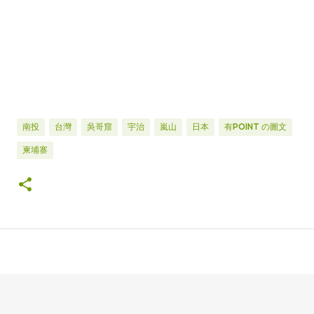
南投
台灣
吳哥窟
宇治
嵐山
日本
有POINT の圖文
柬埔寨