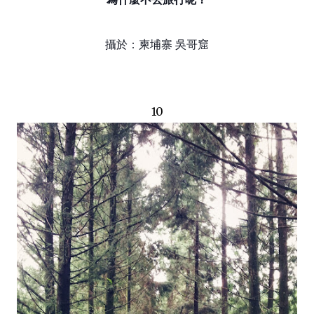
攝於：柬埔寨 吳哥窟
10