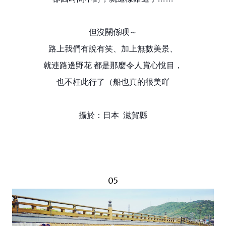
但沒關係呗～
路上我們有說有笑、加上無數美景、
就連路邊野花 都是那麼令人賞心悅目，
也不枉此行了（船也真的很美吖
攝於：日本 滋賀縣
05