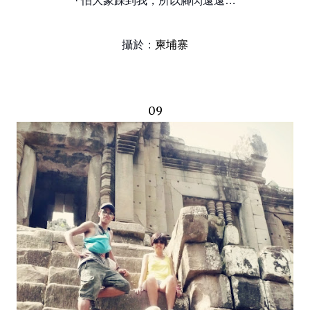
· 怕大象踩到我，所以腳閃遠遠…
攝於：
柬埔寨
09