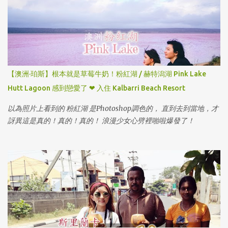
【澳洲·珀斯】根本就是草莓牛奶！粉紅湖 / 赫特潟湖 Pink Lake
Hutt Lagoon 感到戀愛了 ❤ 入住 Kalbarri Beach Resort
以為照片上看到的 粉紅湖 是Photoshop調色的， 直到去到當地，才
訝異這是真的！真的！真的！ 浪漫少女心劈裡啪啦爆發了！