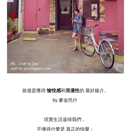
旅遊是獲得
愉悅感
和
浪漫性
的 最好媒介。
by 麥金托什
現實生活逼得我們，
不懂得什麼是 真正的快樂；