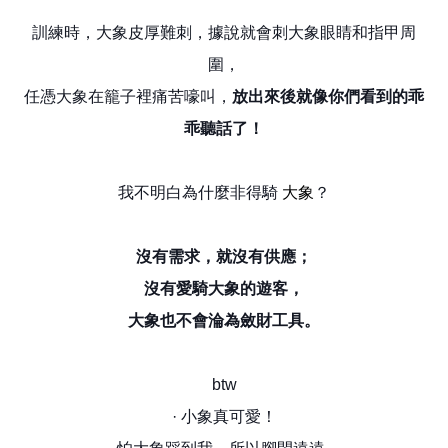
訓練時，大象皮厚難刺，據說就會刺大象眼睛和指甲周
圍，
任憑大象在籠子裡痛苦嚎叫，
放出來後就像你們看到的乖
乖
聽話了！
我不明白為什麼非得騎
大象
？
沒有需求，就沒有供應；
沒有愛騎大象的遊客，
大象也不會淪為斂財工具。
btw
· 小象真可愛！