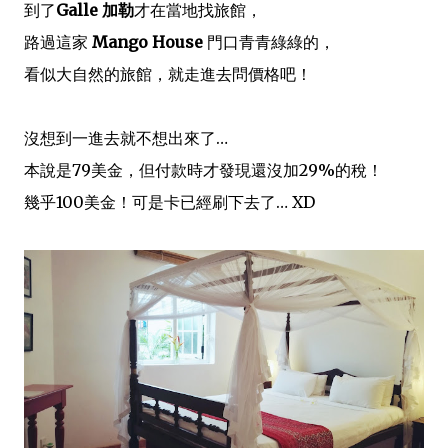
到了
Galle 加勒
才在當地找旅館，
路過這家
Mango House
門口青青綠綠的，
看似大自然的旅館，就走進去問價格吧！
沒想到一進去就不想出來了…
本說是79美金，但付款時才發現還沒加29%的稅！
幾乎100美金！可是卡已經刷下去了… XD