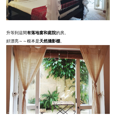
升等到這間
有落地窗和庭院
的房。
好漂亮～～根本是
天然攝影棚
。