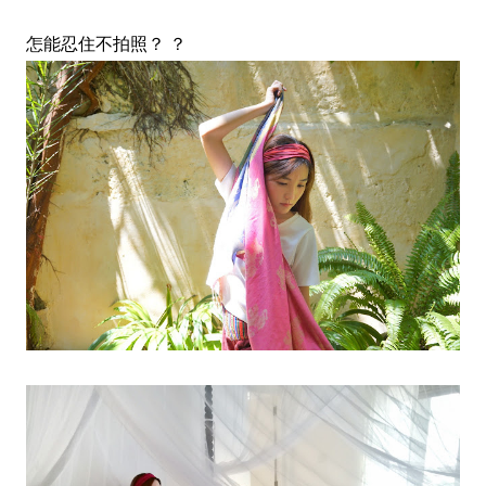
怎能忍住不拍照？ ？