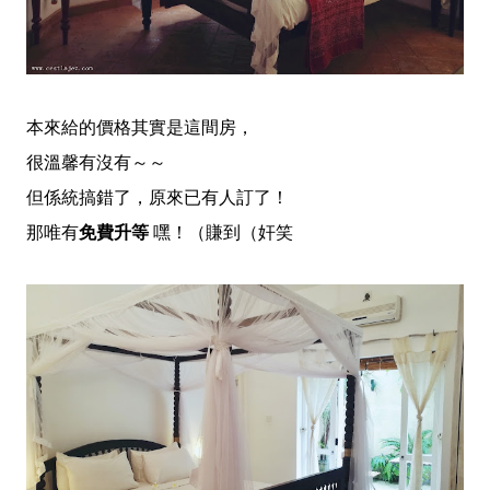
本來給的價格其實是這間房，
很溫馨有沒有～～
但係統搞錯了，原來已有人訂了！
那唯有
免費升等
嘿！（賺到（奸笑