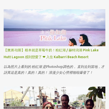
【澳洲·珀斯】根本就是草莓牛奶！粉紅湖 / 赫特潟湖 Pink Lake
Hutt Lagoon 感到戀愛了 ❤ 入住 Kalbarri Beach Resort
以為照片上看到的 粉紅湖 是Photoshop調色的， 直到去到當地，才
訝異這是真的！真的！真的！ 浪漫少女心劈裡啪啦爆發了！