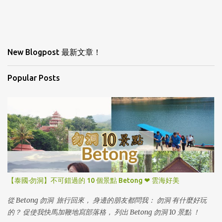
New Blogpost 最新文章！
Popular Posts
【泰國·勿洞】不可錯過的 10 個景點 Betong ❤ 雲海好美
從 Betong 勿洞 旅行回來， 身邊的朋友都問我： 勿洞 有什麼好玩
的？ 促使我快馬加鞭地寫部落格， 列出 Betong 勿洞 10 景點 ！