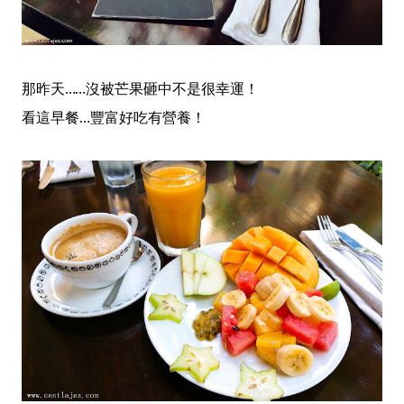
那昨天……沒被芒果砸中不是很幸運！
看這早餐…豐富好吃有營養！