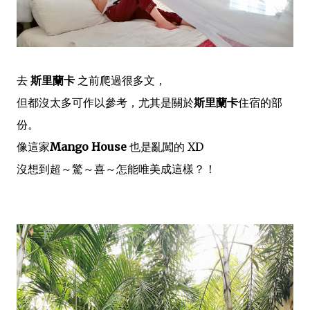
去
斯里蘭卡
之前爬過很多文，
但都沒太多可作以參考，尤其是關於
斯里蘭卡
住宿的部
份。
像這家
Mango House
也是亂闖的 XD
沒想到超～驚～喜～怎能唯美成這樣？！