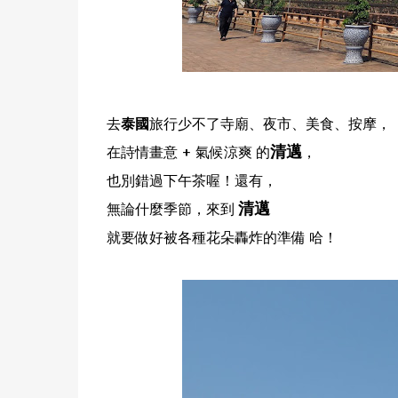
去
泰國
旅行少不了寺廟、夜市、美食、按摩，
清邁
在詩情畫意 + 氣候涼爽 的
，
也別錯過下午茶喔！還有，
清邁
無論什麼季節，來到
就要做好被各種花朵轟炸的準備 哈！