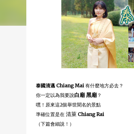
泰國清邁 Chiang Mai
有什麼地方必去？
白廟 黑廟
你一定以為我要說
？
嘿！原來這2個舉世聞名的景點
清萊
準確位置是在
Chiang Rai
（下篇會細說！）