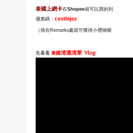
泰國
上網卡
在
Shopee
就可以買的到
✨
cestlajez
優惠碼
：
（填在Remarks處就可獲得小禮物喔
清邁清莱
先看看
泰國
Vlog