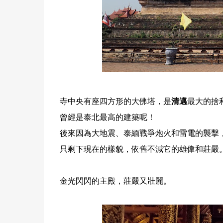
寺中央有座四方形的大佛塔，是
清邁
最大的捨
曾經是泰北最高的建築呢！
後來因為大地震、泰緬戰爭炮火和雷電的襲擊
只剩下現在的樣貌，依舊不減它的雄偉和莊嚴
金光閃閃的主殿，莊嚴又壯麗。