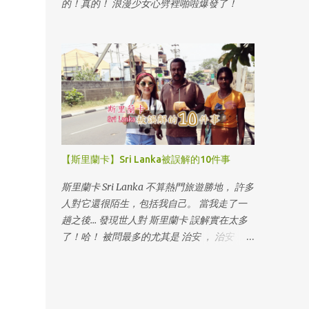
的！真的！ 浪漫少女心劈裡啪啦爆發了！
【斯里蘭卡】Sri Lanka被誤解的10件事
斯里蘭卡 Sri Lanka 不算熱門旅遊勝地， 許多
人對它還很陌生，包括我自己。 當我走了一
趟之後… 發現世人對 斯里蘭卡 誤解實在太多
了！哈！ 被問最多的尤其是 治安 ， 治安 ，
治安 其實 斯里蘭卡 治安 真的沒想像的可怕。