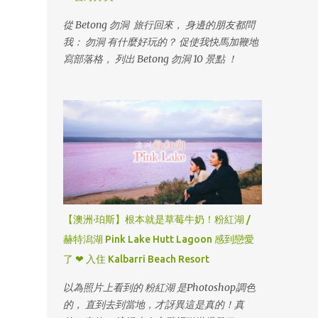
從 Betong 勿洞 旅行回來， 身邊的朋友都問
我： 勿洞 有什麼好玩的？ 促使我快馬加鞭地
寫部落格， 列出 Betong 勿洞 10 景點 ！
【澳洲·珀斯】根本就是草莓牛奶！粉紅湖 /
赫特潟湖 Pink Lake Hutt Lagoon 感到戀愛
了 ❤ 入住 Kalbarri Beach Resort
以為照片上看到的 粉紅湖 是Photoshop調色
的， 直到去到當地，才訝異這是真的！真