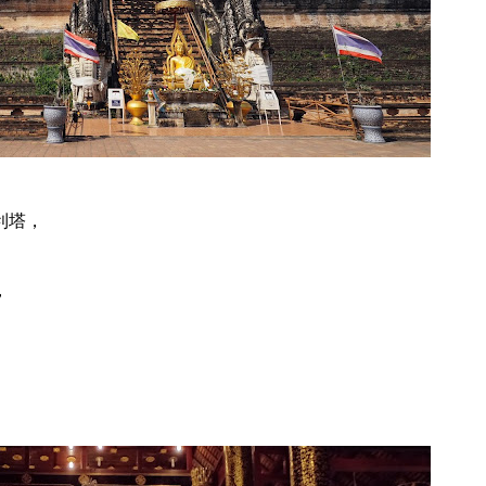
利塔，
，
。