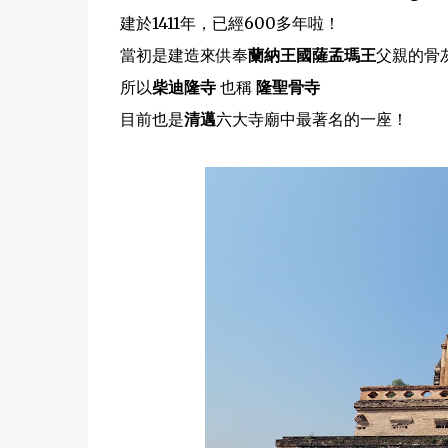
建於1411年，已經600多年啦！
當初是建造來供奉
蘭納王國薩孟瑪王
父親的骨
所以
柴迪隆寺
也稱
隆聖骨寺
目前也是
清邁
六大寺廟中最著名的一座！