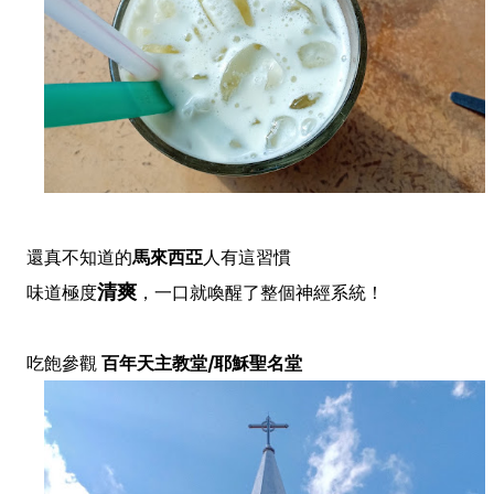
還真不知道的
馬來西亞
人有這習慣
清爽
味道極度
，一口就喚醒了整個神經系統！
吃飽參觀
百年天主教堂/耶穌聖名堂