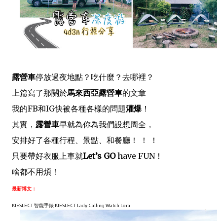
露營車
停放過夜地點？吃什麼？去哪裡？
上篇寫了那關於
馬來西亞露營車
的文章
我的FB和IG快被各種各樣的問題
灌爆
！
其實，
露營車
早就為你為我們設想周全，
安排好了各種行程、景點、和餐廳！ ！ ！
只要帶好衣服上車就
Let’s GO
have FUN！
啥都不用煩！
最新博文：
KIESLECT 智能手錶 KIESLECT Lady Calling Watch Lora