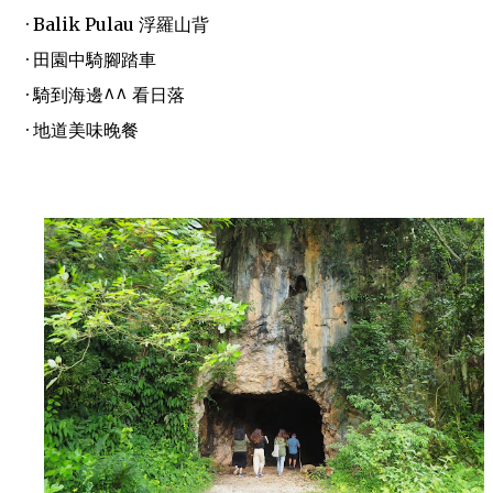
· Balik Pulau 浮羅山背
· 田園中騎腳踏車
· 騎到海邊^^ 看日落
· 地道美味晚餐