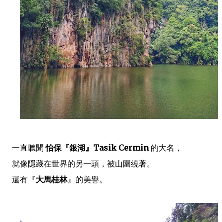
一直聽聞
怡保『銀湖』Tasik Cermin
的大名，
就像隱藏在世界的另一頭，被山圍繞著。
還有『
大馬桂林
』的美譽。