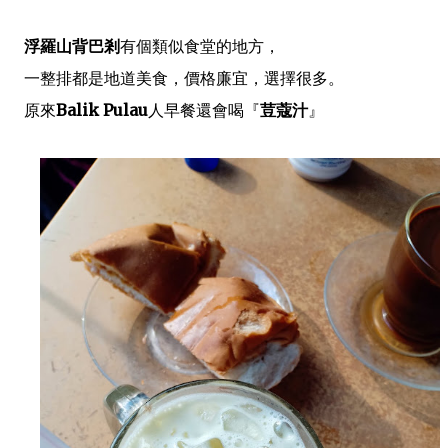
浮羅山背巴剎
有個類似食堂的地方，
一整排都是地道美食，價格廉宜，選擇很多。
原來
Balik Pulau
人早餐還會喝『
荳蔻汁
』