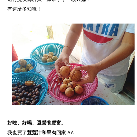
有這麼多知識！
好吃、好喝、還營養豐富
。
我也買了
荳蔻汁
和
果肉
回家 ^^