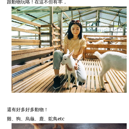
羊
跟動物玩咯！在這不但有
，
還有好多好多動物！
雞、狗、烏龜、鹿、鴕鳥etc