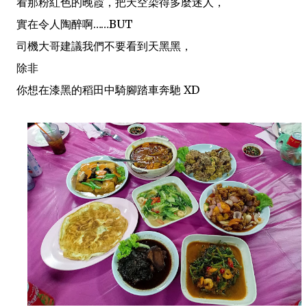
看那粉紅色的晚霞，把天空染得多麼迷人，
實在令人陶醉啊……BUT
司機大哥建議我們不要看到天黑黑，
除非
你想在漆黑的稻田中騎腳踏車奔馳 XD