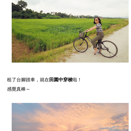
租了台腳踏車，就在
田園中穿梭
啦！
感覺真棒～