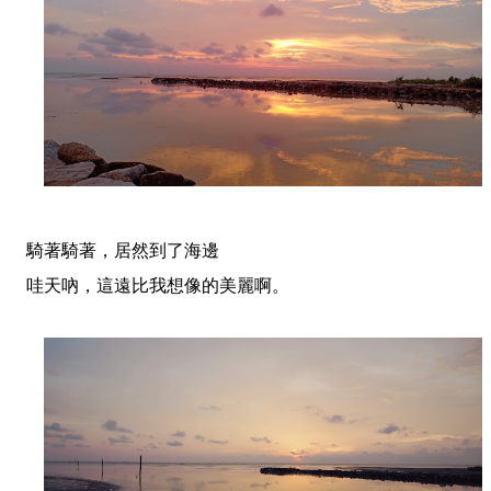
騎著騎著，居然到了海邊
哇天吶，這遠比我想像的美麗啊。