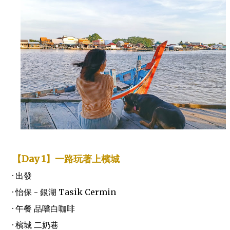
【Day 1】一路玩著上檳城
· 出發
· 怡保 - 銀湖 Tasik Cermin
· 午餐 品嚐白咖啡
· 檳城 二奶巷