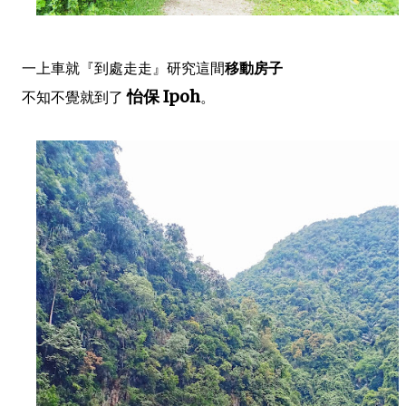
一上車就『到處走走』研究這間
移動房子
怡保 Ipoh
不知不覺就到了
。