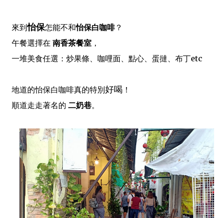
怡保
來到
怎能不和
怡保白咖啡
？
午餐選擇在
南香茶餐室
，
一堆美食任選：炒果條、咖哩面、點心、蛋撻、布丁etc
好喝
地道的怡保白咖啡真的特別
！
順道走走著名的
二奶巷
。