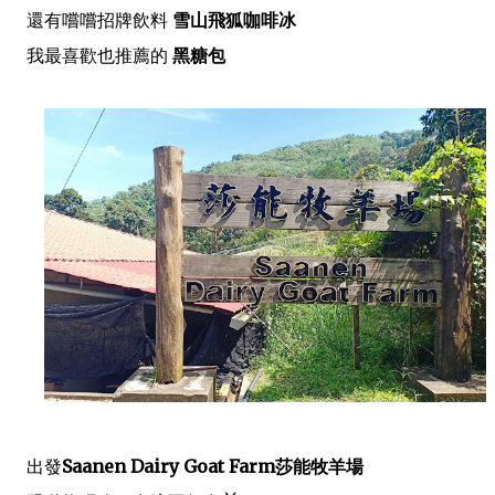
還有嚐嚐招牌飲料
雪山飛狐咖啡冰
我最喜歡也推薦的
黑糖包
出發
Saanen Dairy Goat Farm莎能牧羊場