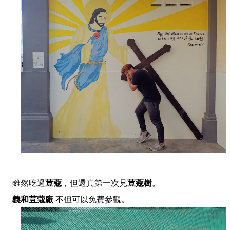
雖然吃過
荳蔻
，但還真第一次見
荳蔻樹
。
義和荳蔻廠
不但可以免費參觀。