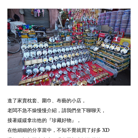
進了家賣枕套、圍巾、布藝的小店，
老闆不急不燥慢慢介紹，請我們坐下聊聊天，
接著緩緩拿出他的『珍藏好物』，
在他細細的分享當中，不知不覺就買了好多 XD