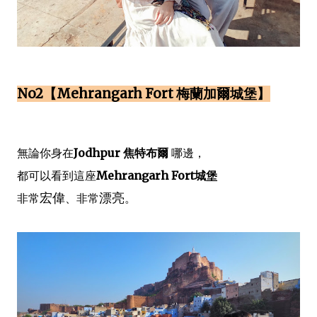
No2【Mehrangarh Fort 梅蘭加爾城堡】
無論你身在
Jodhpur 焦特布爾
哪邊，
都可以看到這座
Mehrangarh Fort城堡
宏偉
漂亮
非常
、非常
。