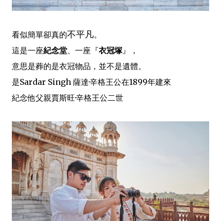
不平凡
看似簡單卻真的
。
這是一座
紀念堂
、一座『
衣冠塚
』，
意思是葬的是衣冠物品，並不是遺體。
是Sardar Singh 薩達·辛格王公在1899年建來
紀念他父親賈斯旺·辛格王公二世