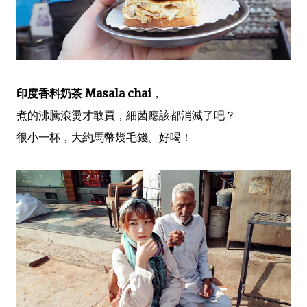
印度香料奶茶 Masala chai
，
煮的沸騰滾燙才敢買，細菌應該都消滅了吧？
很小一杯，大約馬幣幾毛錢。好喝！