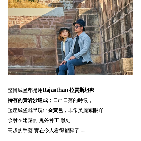
整個城堡都是用
Rajasthan 拉賈斯坦邦
特有的黃岩沙建成
；日出日落的時候，
整座城堡就呈現出
金黃色
，非常美麗耀眼吖
照射在建築的 鬼斧神工 雕刻上，
高超的手藝 實在令人看得都醉了……