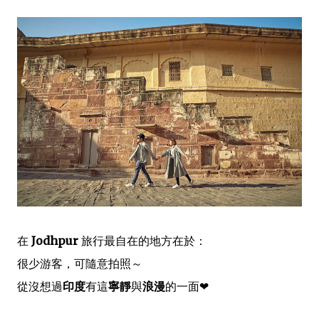
在
Jodhpur
旅行最自在的地方在於：
很少游客，可隨意拍照～
從沒想過
印度
有這
寧靜
與
浪漫
的一面❤