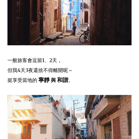
一般旅客會逗留1、2天，
但我4天3夜還捨不得離開呢～
寧靜
和諧
挺享受當地的
與
。