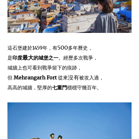
500
這石堡建於1459年，有
多年曆史，
最大
是
印度
的城堡之一
。經歷多次戰爭，
城牆上也可看到戰爭留下的痕跡，
沒有
但
Mehrangarh Fort
從來
被攻入過，
高高的城牆，堅厚的
七重門
穩穩守幾百年。