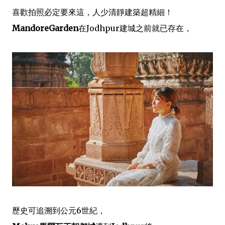
喜歡拍照必定要來這，人少清靜建築超精細！
MandoreGarden
在Jodhpur建城之前就已存在，
歷史可追溯到公元6世紀，