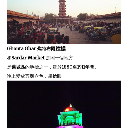
鐘樓
Ghanta Ghar 焦特布爾
和
Sardar Market
是同一個地方
是
舊城區
的地標之一，建於1880至1911年間。
晚上變成五顏六色，超搶眼！