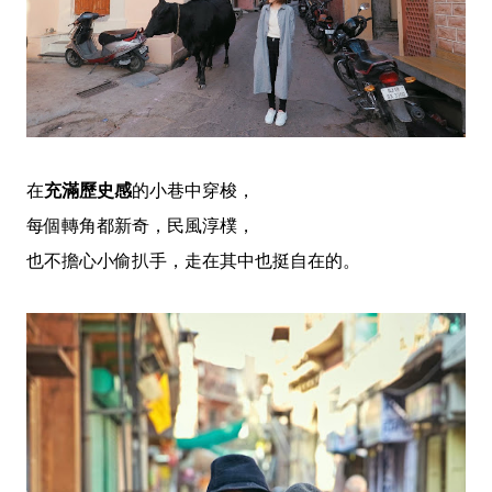
在
充滿歷史感
的小巷中穿梭，
每個轉角都新奇，民風淳樸，
也不擔心小偷扒手，走在其中也挺自在的。