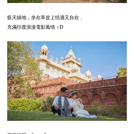
藍天綠地，坐在草皮上恬適又自在，
充滿印度浪漫電影風情 =D