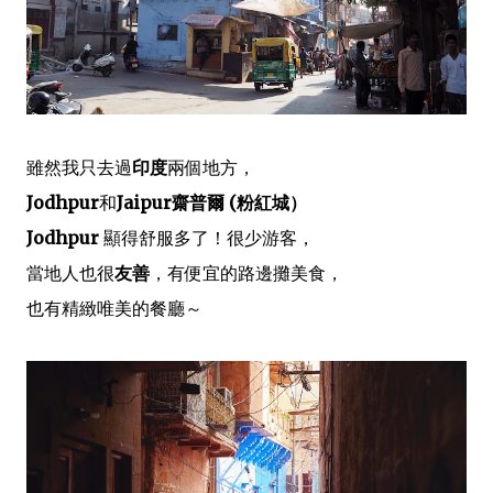
雖然我只去過
印度
兩個地方，
Jodhpur
和
Jaipur齋普爾 (粉紅城）
Jodhpur
顯得舒服多了！很少游客，
當地人也很
友善
​​，有便宜的路邊攤美食，
也有精緻唯美的餐廳～