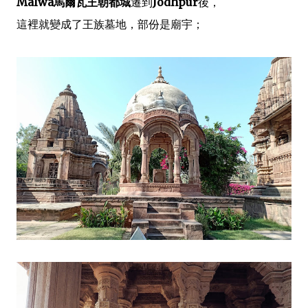
Malwa馬爾瓦王朝都城
遷到
Jodhpur
後，
這裡就變成了王族墓地，部份是廟宇；