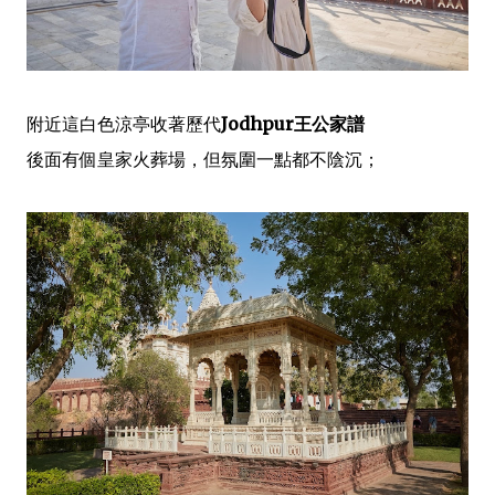
附近這白色涼亭收著歷代
Jodhpur王公家譜
後面有個皇家火葬場，但氛圍一點都不陰沉；