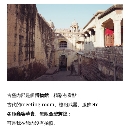
古堡內部是個
博物館
，精彩有看點！
古代的meeting room、槍砲武器、服飾etc
各種
雍容華貴
、無敵
金碧輝煌
；
可是我在館內沒有拍照。