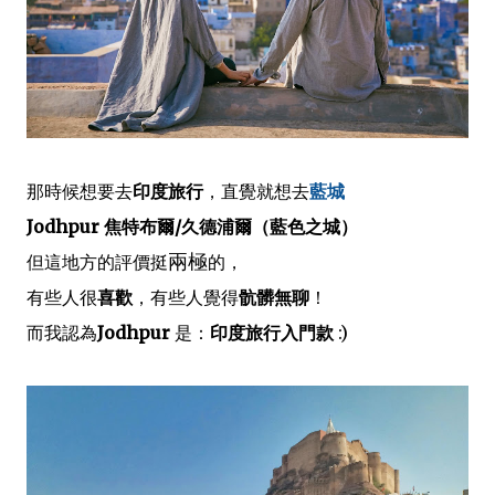
那時候想要去
印度旅行
，直覺就想去
藍城
Jodhpur 焦特布爾/久德浦爾（藍色之城）
兩極
但這地方的評價挺
的，
有些人很
喜歡
，有些人覺得
骯髒無聊
！
而我認為
Jodhpur
是：
印度旅行入門款
:)