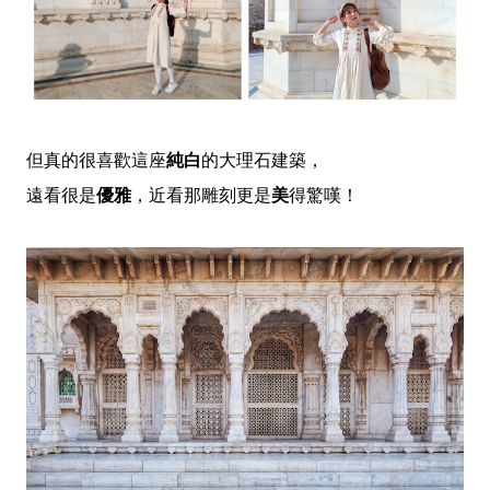
但真的很喜歡這座
純白
的大理石建築，
遠看很是
優雅
，近看那雕刻更是
美
得驚嘆！