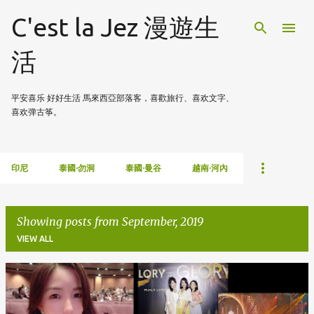
Skip to main content
C'est la Jez 漫遊生
活
平安喜乐 好好生活 馬來西亞部落客，喜歡旅行、喜欢文字、
喜欢弹古筝。
印尼
泰國·勿洞
泰國·曼谷
越南·河內
Showing posts from September, 2019
VIEW ALL
P
o