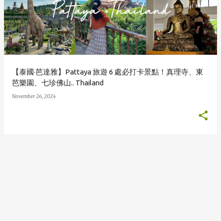
s
t
s
【泰國·芭達雅】Pattaya 旅遊 6 處必打卡景點！真理寺、東
芭樂園、七珍佛山.. Thailand
November 26, 2024