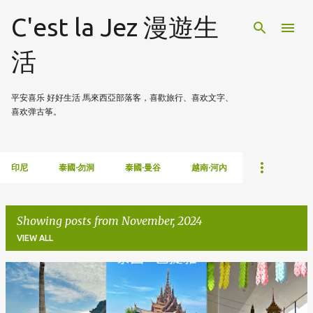
Skip to main content
C'est la Jez 漫遊生
活
平安喜乐 好好生活 馬來西亞部落客，喜歡旅行、喜欢文字、
喜欢弹古筝。
印尼
泰國·勿洞
泰國·曼谷
越南·河內
Showing posts from November, 2024
VIEW ALL
P
o